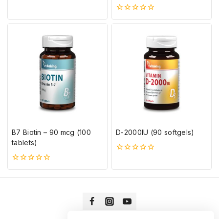
5-
ből
0
5-
ből
B7 Biotin – 90 mcg (100
D-2000IU (90 softgels)
tablets)
0
5-
0
ből
5-
ből