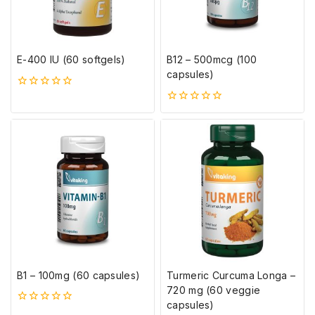
E-400 IU (60 softgels)
B12 – 500mcg (100
capsules)
0
5-
0
ből
5-
ből
B1 – 100mg (60 capsules)
Turmeric Curcuma Longa –
720 mg (60 veggie
capsules)
0