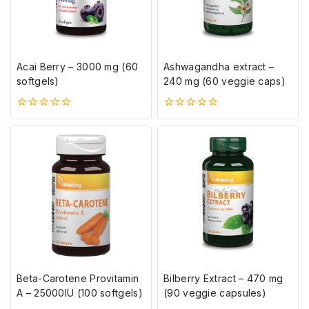
Acai Berry – 3000 mg (60
Ashwagandha extract –
softgels)
240 mg (60 veggie caps)
0
0
5-
5-
ből
ből
Beta-Carotene Provitamin
Bilberry Extract – 470 mg
A – 25000IU (100 softgels)
(90 veggie capsules)