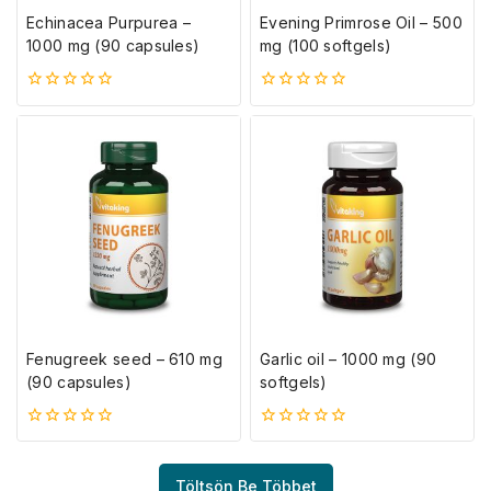
Echinacea Purpurea –
Evening Primrose Oil – 500
1000 mg (90 capsules)
mg (100 softgels)
0
0
5-
5-
ből
ből
Fenugreek seed – 610 mg
Garlic oil – 1000 mg (90
(90 capsules)
softgels)
0
0
5-
5-
ből
ből
Töltsön Be Többet