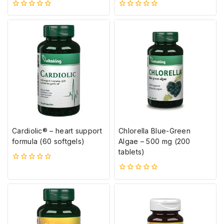
0
0
5-
5-
ből
ből
Cardiolic® – heart support
Chlorella Blue-Green
formula (60 softgels)
Algae – 500 mg (200
tablets)
0
5-
0
ből
5-
ből