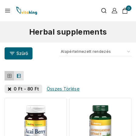
0
Herbal supplements
Szűrő
0
Ft
-
80
Ft
Összes Törlése