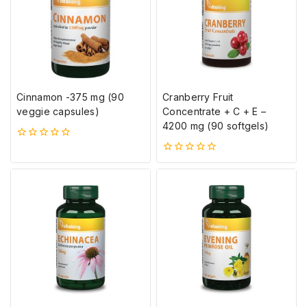
Cinnamon -375 mg (90
Cranberry Fruit
veggie capsules)
Concentrate + C + E –
4200 mg (90 softgels)
0
5-
0
ből
5-
ből