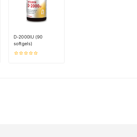
D-2000IU (90
softgels)
0
5-
ből