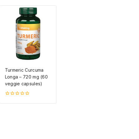
Turmeric Curcuma
Longa – 720 mg (60
veggie capsules)
0
5-
ből