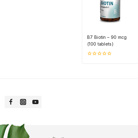
B7 Biotin – 90 mcg
(100 tablets)
0
5-
ből