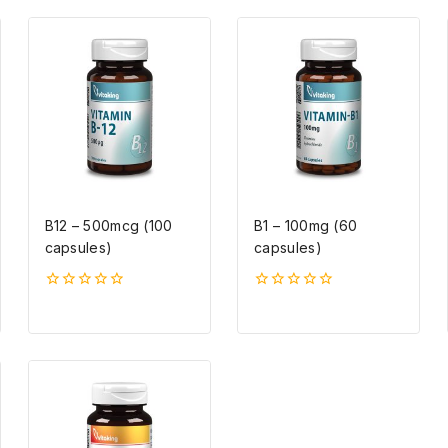
B12 – 500mcg (100
B1 – 100mg (60
capsules)
capsules)
0
0
5-
5-
ből
ből