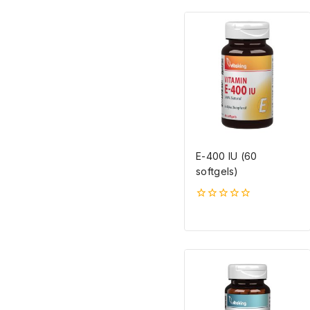
E-400 IU (60
softgels)
0
5-
ből