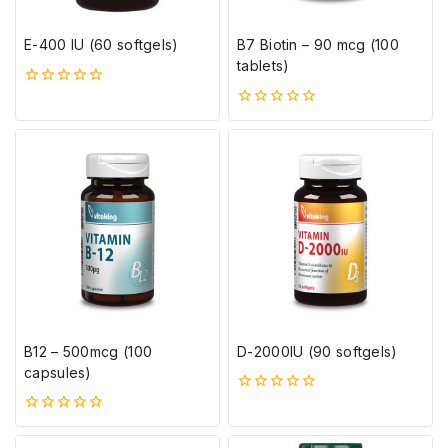
E-400 IU (60 softgels)
B7 Biotin – 90 mcg (100
tablets)
0
5-
0
ből
5-
ből
B12 – 500mcg (100
D-2000IU (90 softgels)
capsules)
0
5-
0
ből
5-