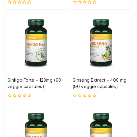
0
0
5-
5-
ből
ből
Ginkgo Forte – 120mg (90
Ginseng Extract – 400 mg
veggie capsules)
(90 veggie capsules)
0
0
5-
5-
ből
ből