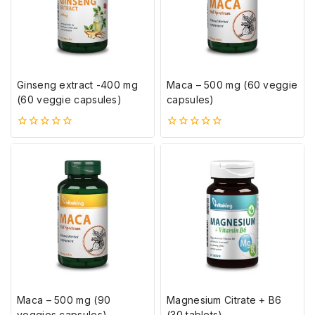
Ginseng extract -400 mg
Maca – 500 mg (60 veggie
(60 veggie capsules)
capsules)
0
0
5-
5-
ből
ből
Maca – 500 mg (90
Magnesium Citrate + B6
veggies capsules)
(30 tablets)