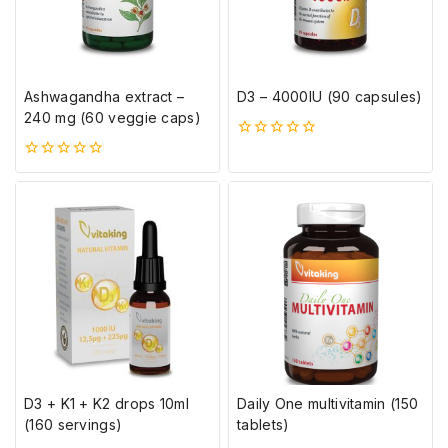
Ashwagandha extract –
D3 – 4000IU (90 capsules)
240 mg (60 veggie caps)
0
5-
0
ből
5-
ből
D3 + K1 + K2 drops 10ml
Daily One multivitamin (150
(160 servings)
tablets)