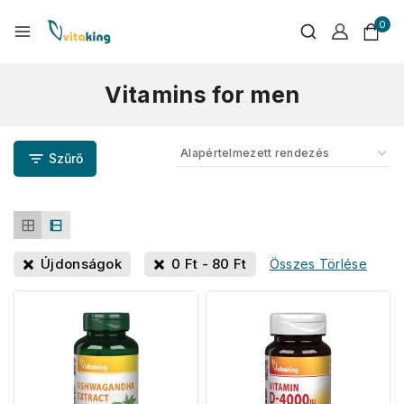
0
Vitamins for men
Szűrő
Újdonságok
0
Ft
-
80
Ft
Összes Törlése