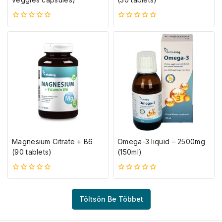
0
0
5-
5-
ből
ből
Magnesium Citrate + B6
Omega-3 liquid – 2500mg
(90 tablets)
(150ml)
0
0
5-
5-
ből
ből
Töltsön Be Többet