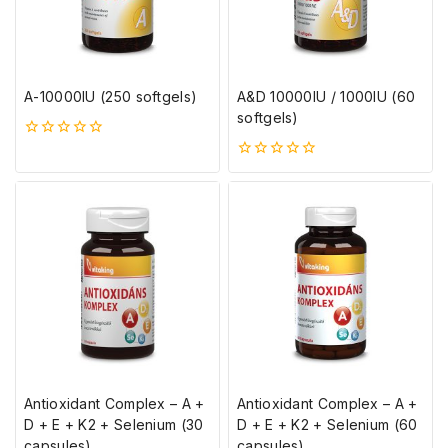
A-10000IU (250 softgels)
A&D 10000IU / 1000IU (60
softgels)
0
5-
0
ből
5-
ből
Antioxidant Complex – A +
Antioxidant Complex – A +
D + E + K2 + Selenium (30
D + E + K2 + Selenium (60
capsules)
capsules)