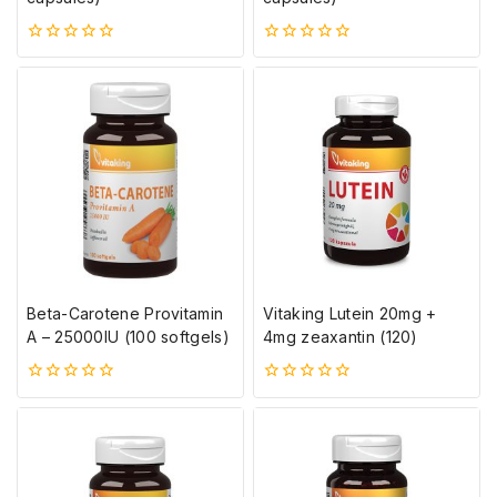
0
0
5-
5-
ből
ből
Beta-Carotene Provitamin
Vitaking Lutein 20mg +
A – 25000IU (100 softgels)
4mg zeaxantin (120)
0
0
5-
5-
ből
ből