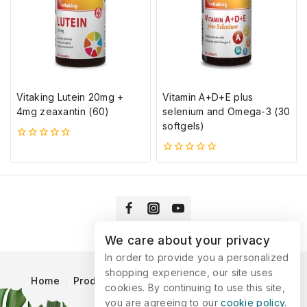
Vitaking Lutein 20mg +
Vitamin A+D+E plus
4mg zeaxantin (60)
selenium and Omega-3 (30
softgels)
0
5-
0
ből
5-
ből
We care about your privacy
In order to provide you a personalized
shopping experience, our site uses
Home
Products
Blog
Catalog
Contact Us
cookies. By continuing to use this site,
you are agreeing to our
cookie policy.
© 2026 Vitaking