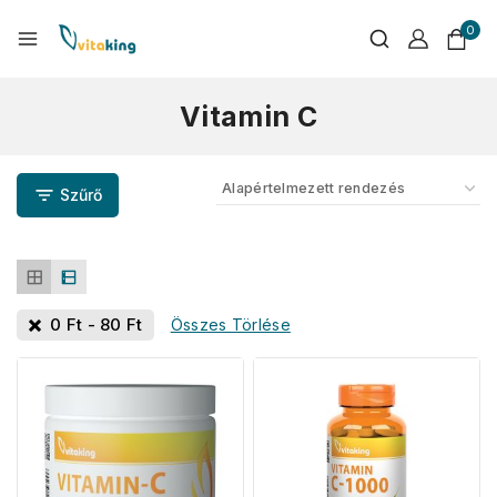
0
Vitamin C
Szűrő
0
Ft
-
80
Ft
Összes Törlése