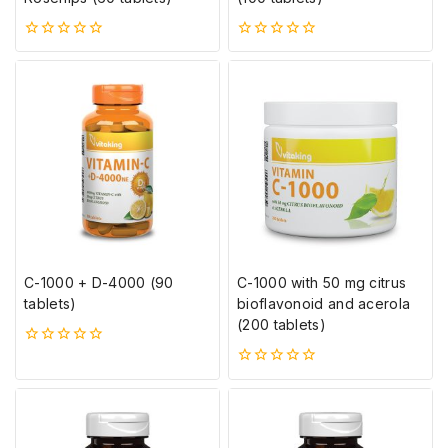
0
0
5-
5-
ből
ből
C-1000 + D-4000 (90
C-1000 with 50 mg citrus
tablets)
bioflavonoid and acerola
(200 tablets)
0
5-
0
ből
5-
ből