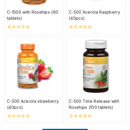
C-1500 with Rosehips (60
C-500 Acerola Raspberry
tablets)
(40pcs)
0
0
5-
5-
ből
ből
C-500 Acerola strawberry
C-500 Time Release with
(40pcs)
Rosehips (100 tablets)
0
0
5-
5-