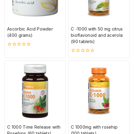
Ascorbic Acid Powder
C -1000 with 50 mg citrus
(400 grams)
bioflavonoid and acerola
(90 tablets)
0
5-
0
ből
5-
ből
C 1000 Time Release with
C 1000mg with rosehip
Rosehips (60 tablets)
(100 tablets)