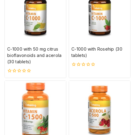
C-1000 with 50 mg citrus
C-1000 with Rosehip (30
bioflavonoids and acerola
tablets)
(30 tablets)
0
5-
0
ből
5-
ből