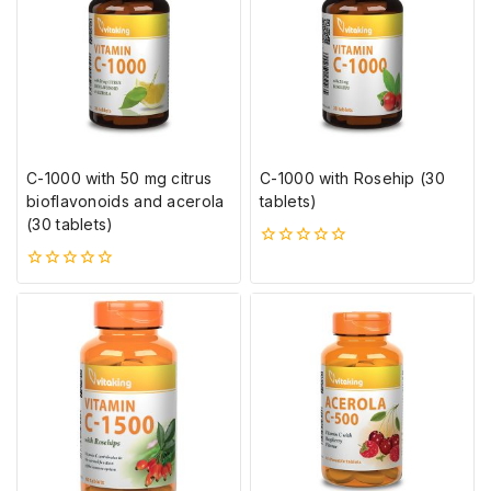
C-1000 with 50 mg citrus
C-1000 with Rosehip (30
bioflavonoids and acerola
tablets)
(30 tablets)
0
5-
0
ből
5-
ből