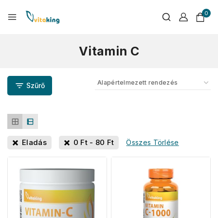
0
Vitamin C
Szűrő
Eladás
0
Ft
-
80
Ft
Összes Törlése