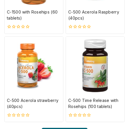
C-1500 with Rosehips (60
C-500 Acerola Raspberry
tablets)
(40pcs)
0
0
5-
5-
ből
ből
C-500 Acerola strawberry
C-500 Time Release with
(40pcs)
Rosehips (100 tablets)
0
0
5-
5-