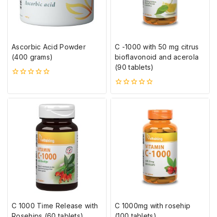
Ascorbic Acid Powder
C -1000 with 50 mg citrus
(400 grams)
bioflavonoid and acerola
(90 tablets)
0
5-
0
ből
5-
ből
C 1000 Time Release with
C 1000mg with rosehip
Rosehips (60 tablets)
(100 tablets)