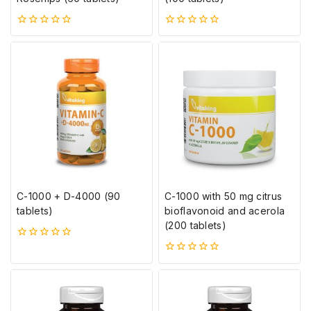
0
0
5-
5-
ből
ből
C-1000 + D-4000 (90
C-1000 with 50 mg citrus
tablets)
bioflavonoid and acerola
(200 tablets)
0
5-
0
ből
5-
ből