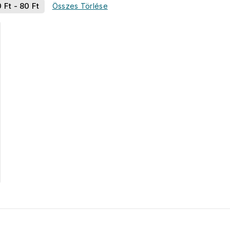
0
Ft
-
80
Ft
Összes Törlése