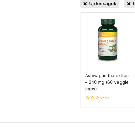
Újdonságok
Ashwagandha extract
– 240 mg (60 veggie
caps)
0
5-
ből