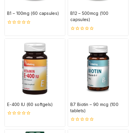
B1 – 100mg (60 capsules)
B12 – 500mcg (100
capsules)
0
5-
0
ből
5-
ből
E-400 IU (60 softgels)
B7 Biotin – 90 mcg (100
tablets)
0
5-
0
ből
5-