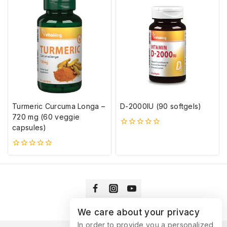
ből
Turmeric Curcuma Longa –
D-2000IU (90 softgels)
720 mg (60 veggie
capsules)
0
5-
ből
0
5-
ből
We care about your privacy
In order to provide you a personalized