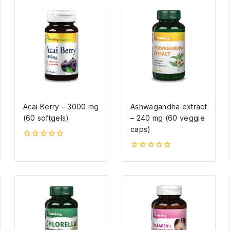
Acai Berry – 3000 mg
Ashwagandha extract
(60 softgels)
– 240 mg (60 veggie
caps)
0
5-
0
ből
5-
ből