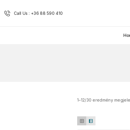
Call Us : +36 88 590 410
Ho
1–
12
/
30
eredmény megjele