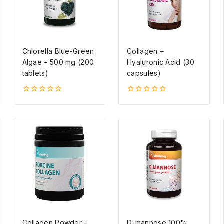
Chlorella Blue-Green
Collagen +
Algae – 500 mg (200
Hyaluronic Acid (30
tablets)
capsules)
0
0
5-
5-
ből
ből
Collagen Powder –
D-mannose 100%