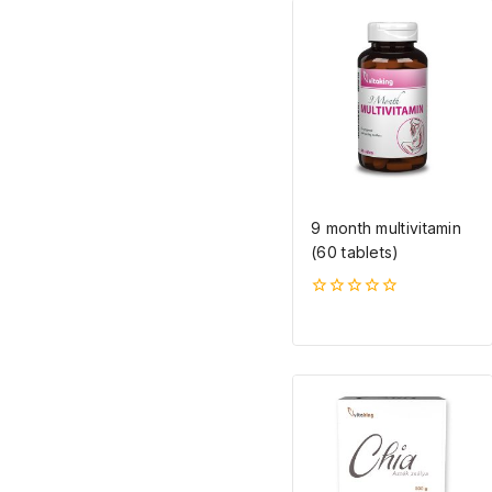
9 month multivitamin
(60 tablets)
0
5-
ből