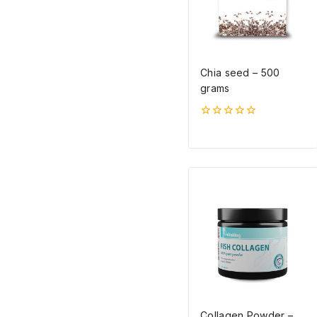
Chia seed – 500
grams
0
5-
ből
Collagen Powder –