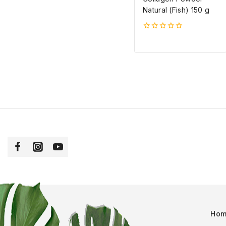
Natural (Fish) 150 g
0
5-
ből
Ho