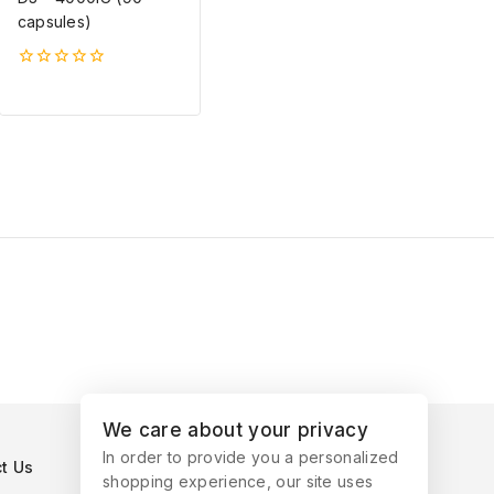
capsules)
0
5-
ből
We care about your privacy
In order to provide you a personalized
t Us
shopping experience, our site uses