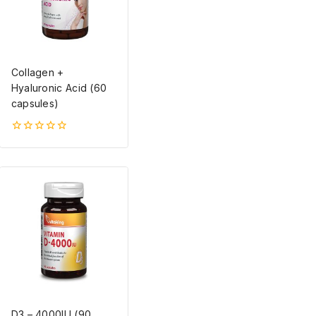
Collagen +
Hyaluronic Acid (60
capsules)
0
5-
ből
D3 – 4000IU (90