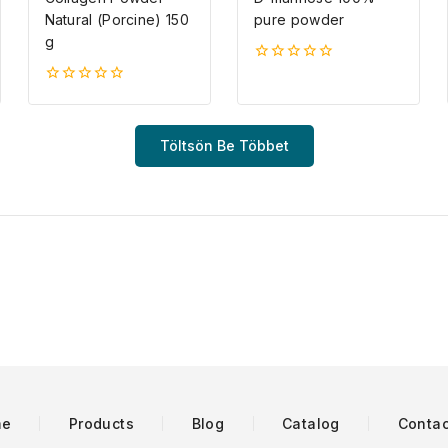
Natural (Porcine) 150
pure powder
g
0
5-
0
ből
5-
ből
Töltsön Be Többet
me
Products
Blog
Catalog
Contac