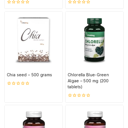
0
0
5-
5-
ből
ből
Chia seed – 500 grams
Chlorella Blue-Green
Algae – 500 mg (200
tablets)
0
5-
ből
0
5-
ből