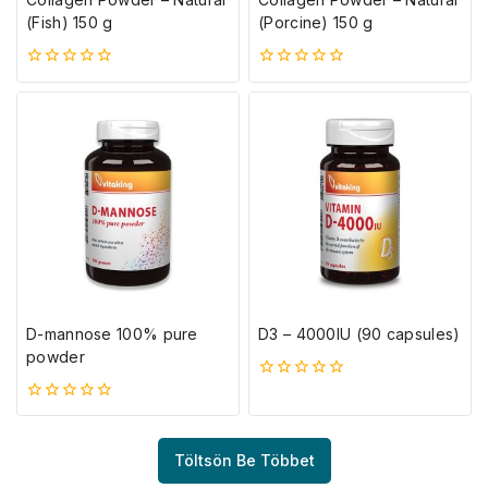
(Fish) 150 g
(Porcine) 150 g
0
0
5-
5-
ből
ből
D-mannose 100% pure
D3 – 4000IU (90 capsules)
powder
0
5-
0
ből
5-
ből
Töltsön Be Többet