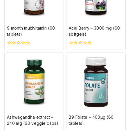
9 month multivitamin (60
Acai Berry – 3000 mg (60
tablets)
softgels)
0
0
5-
5-
ből
ből
Ashwagandha extract –
B9 Folate – 400µg (60
240 mg (60 veggie caps)
tablets)