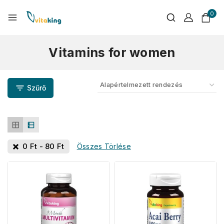
0
Vitamins for women
Szűrő
0
Ft
-
80
Ft
Összes Törlése