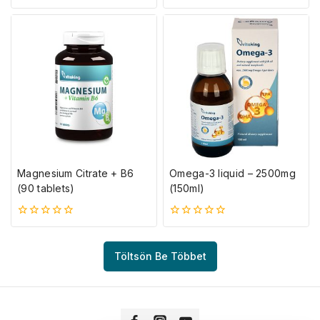
0
0
5-
5-
ből
ből
Magnesium Citrate + B6
Omega-3 liquid – 2500mg
(90 tablets)
(150ml)
0
0
5-
5-
ből
ből
Töltsön Be Többet