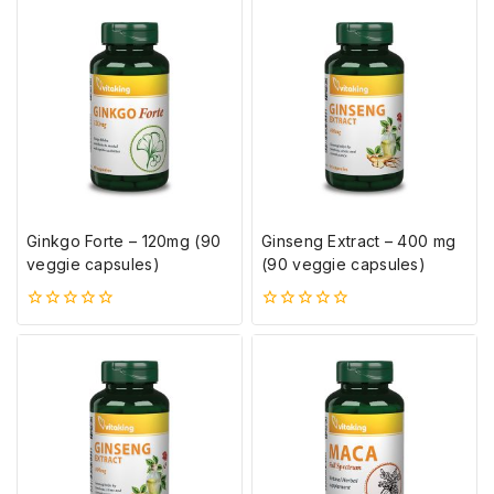
5-
5-
ből
ből
Ginkgo Forte – 120mg (90
Ginseng Extract – 400 mg
veggie capsules)
(90 veggie capsules)
0
0
5-
5-
ből
ből