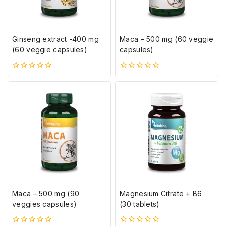
Ginseng extract -400 mg
Maca – 500 mg (60 veggie
(60 veggie capsules)
capsules)
0
0
5-
5-
ből
ből
Maca – 500 mg (90
Magnesium Citrate + B6
veggies capsules)
(30 tablets)