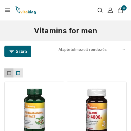
0
Vitamins for men
Szűrő