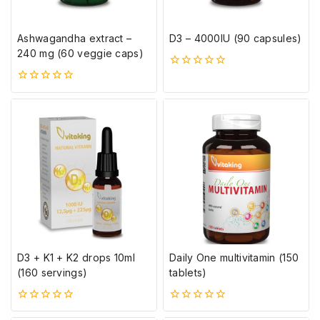
Ashwagandha extract –
D3 – 4000IU (90 capsules)
240 mg (60 veggie caps)
0
5-
0
ből
5-
ből
D3 + K1 + K2 drops 10ml
Daily One multivitamin (150
(160 servings)
tablets)
0
0