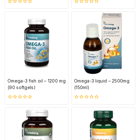
0
0
5-
5-
ből
ből
Omega-3 fish oil – 1200 mg
Omega-3 liquid – 2500mg
(90 softgels)
(150ml)
0
0
5-
5-
ből
ből