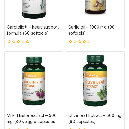
Cardiolic® – heart support
Garlic oil – 1000 mg (90
formula (60 softgels)
softgels)
0
0
5-
5-
ből
ből
Milk Thistle extract – 500
Olive leaf Extract – 500 mg
mg (80 veggie capsules)
(60 capsules)