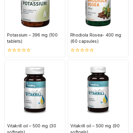
Potassium – 396 mg (100
Rhodiola Rosea- 400 mg
tablets)
(60 capsules)
0
0
5-
5-
ből
ből
Vitakrill oil – 500 mg (30
Vitakrill oil – 500 mg (90
softgels)
softgels)